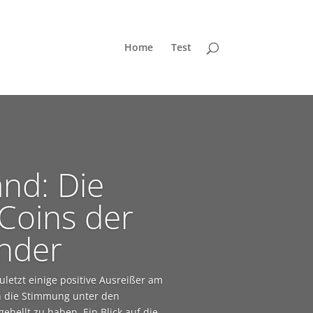
Home
Test
nd: Die
-Coins der
nder
letzt einige positive Ausreißer am
ch die Stimmung unter den
ehellt zu haben. Ein Blick auf die