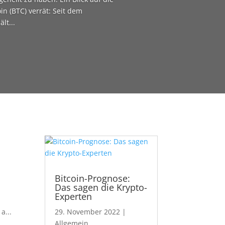
in (BTC) verrät: Seit dem
lt...
Bitcoin-Prognose:
Das sagen die Krypto-
Experten
a...
29. November 2022
|
Allgemein