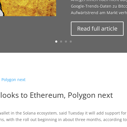
Google-Trends-Daten zu Bitco
Aufwärtstrend am Markt verhä
Read full article
t looks to Ethereum, Polygon next
allet in the Solana ecosystem, said Tuesday it will add support for
, with the roll out beginning in about three months, according to 