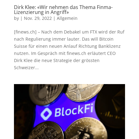
Dirk Klee: «Wir nehmen das Thema Finma-
Lizenzierung in Angriff»
by
|
Nov. 29, 2022
|
Allgemein
[finews.ch] – Nach dem Debakel um FTX wird der Ruf
nach Regulierung immer lauter. Das will Bitcoin
Suisse für einen neuen Anlauf Richtung Banklizenz
nutzen. Im Gespräch mit finews.ch erläutert CEO
Dirk Klee die neue Strategie der grössten
Schweizer...