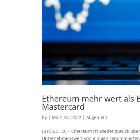
Ethereum mehr wert als B
Mastercard
by
|
März 24, 2022
|
Allgemein
[BTC-ECHO] – Ethereum ist wieder zurück über 
Unternehmenswert von einigen renommierte